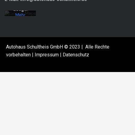
von
Google.
Mehr
erfahren
Karte
laden
Autohaus Schultheis GmbH © 2023 | Alle Rechte
Google
vorbehalten |
Impressum
|
Datenschutz
Maps immer
entsperren