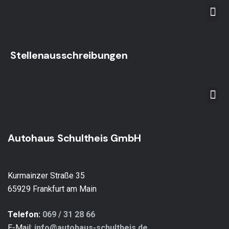
Stellenausschreibungen
Autohaus Schultheis GmbH
Mit dem
Kurmainzer Straße 35
Laden der
65929 Frankfurt am Main
Karte
akzeptiere
n Sie die
Telefon:
069 / 31 28 66
Datenschu
tzerklärung
E-Mail:
info@autohaus-schultheis.de