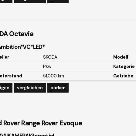
DA
Octavia
 Ambition*VC*LED*
eller
SKODA
Modell
Pkw
Kategorie
eterstand
51.000 km
Getriebe
igen
vergleichen
parken
 Rover
Range Rover Evoque