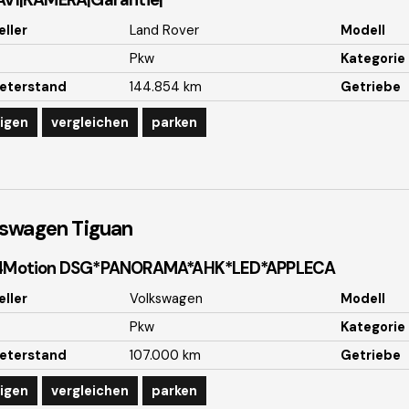
AVI|KAMERA|Garantie|
eller
Land Rover
Modell
Pkw
Kategorie
eterstand
144.854 km
Getriebe
igen
vergleichen
parken
kswagen
Tiguan
 4Motion DSG*PANORAMA*AHK*LED*APPLECA
eller
Volkswagen
Modell
Pkw
Kategorie
eterstand
107.000 km
Getriebe
igen
vergleichen
parken