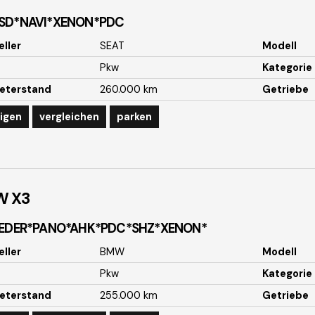
SD*NAVI*XENON*PDC
eller
SEAT
Modell
Pkw
Kategorie
eterstand
260.000 km
Getriebe
igen
vergleichen
parken
W
X3
LEDER*PANO*AHK*PDC*SHZ*XENON*
eller
BMW
Modell
Pkw
Kategorie
eterstand
255.000 km
Getriebe