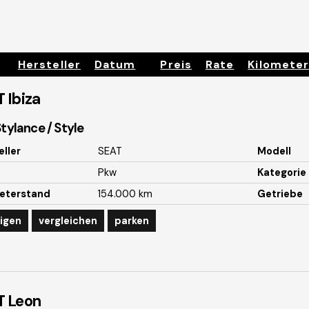
Hersteller
Datum
Preis
Rate
Kilomete
T
Ibiza
Stylance / Style
eller
SEAT
Modell
Pkw
Kategorie
eterstand
154.000 km
Getriebe
igen
vergleichen
parken
T
Leon