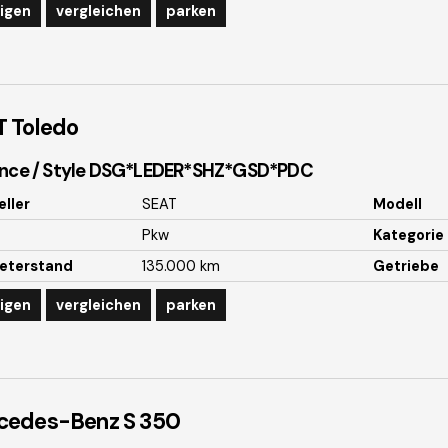
igen
vergleichen
parken
T
Toledo
ance / Style DSG*LEDER*SHZ*GSD*PDC
eller
SEAT
Modell
Pkw
Kategorie
eterstand
135.000 km
Getriebe
igen
vergleichen
parken
cedes-Benz
S 350