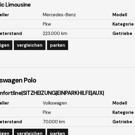
ic Limousine
eller
Mercedes-Benz
Modell
Pkw
Kategorie
eterstand
223.000 km
Getriebe
igen
vergleichen
parken
kswagen
Polo
mfortline|SITZHEIZUNG|EINPARKHILFE|AUX|
eller
Volkswagen
Modell
Pkw
Kategorie
eterstand
70.000 km
Getriebe
igen
vergleichen
parken