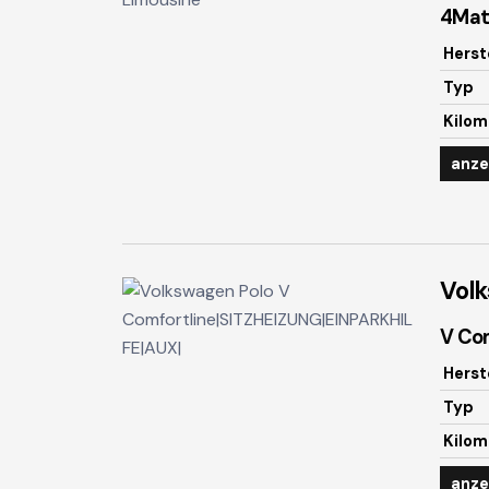
4Mat
Herst
Typ
Kilom
anze
Vol
V Co
Herst
Typ
Kilom
anze