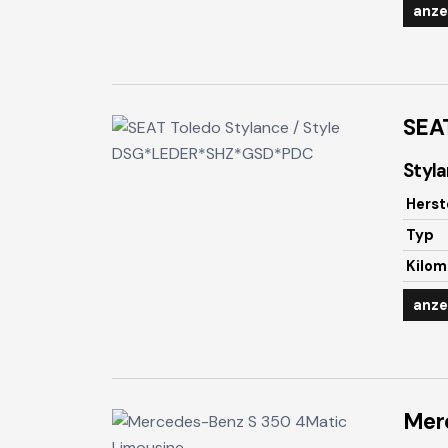
anze
SEA
Styl
Herst
Typ
Kilom
anze
Mer