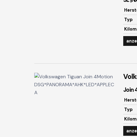
SE |N
Herst
Typ
Kilom
anze
Vol
Join
Herst
Typ
Kilom
anze